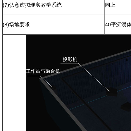
(7)弘意虚拟现实教学系统
同上
(8)场地要求
40平沉浸