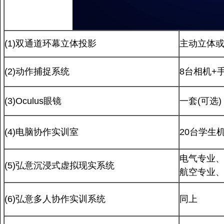
(1)双通道环幕立体投影
主动立体或
(2)动作捕捉系统
8台相机+
(3)Oculus眼镜
一套(可选)
(4)电脑协作实训室
20台学生
电气专业
(5)弘意沉浸式虚拟现实系统
航空专业
(6)弘意多人协作实训系统
同上